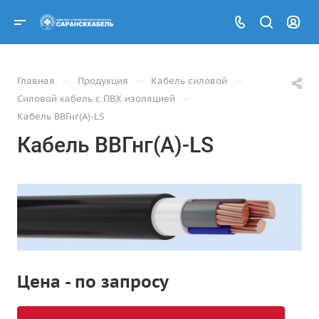
—
—
—
Главная
Продукция
Кабель силовой
—
Силовой кабель с ПВХ изоляцией
Кабель ВВГнг(А)-LS
Кабель ВВГнг(А)-LS
Цена - по запросу