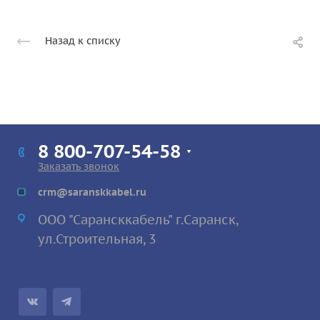
Назад к списку
8 800-707-54-58
Заказать звонок
crm@saranskkabel.ru
ООО "Сарансккабель" г.Саранск,
ул.Строител
ьная, 3