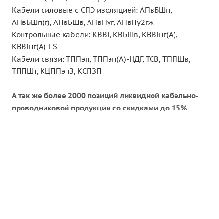
Кабели силовые с СПЭ изоляцией: АПвБШп,
АПвБШп(г), АПвБШв, АПвПуг, АПвПу2гж
Контрольные кабели: КВВГ, КВБШв, КВВГнг(А),
КВВГнг(А)-LS
Кабели связи: ТППэп, ТППэп(A)-НДГ, ТСВ, ТППШв,
ТППШт, КЦППэпЗ, КСПЗП
А так же более 2000 позиций ликвидной кабельно-
проводниковой продукции
со скидками до 15%