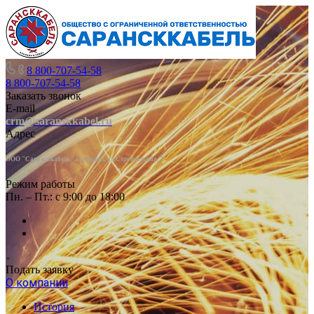
8 800-707-54-58
8 800-707-54-58
Заказать звонок
E-mail
crm@saranskkabel.ru
Адрес
ООО "Сарансккабель" г.Саранск, ул.Строител
ьная, 3
Режим работы
Пн. – Пт.: с 9:00 до 18:00
Подать заявку
О компании
История