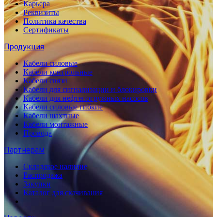
Карьера
Реквизиты
Политика качества
Сертификаты
Продукция
Кабели силовые
Кабели контрольные
Кабели связи
Кабели для сигнализации и блокировки
Кабели для нефтепогружных насосов
Кабели силовые гибкие
Кабели шахтные
Кабели монтажные
Провода
Партнерам
Складское наличие
Распродажа
Закупки
Каталог для скачивания