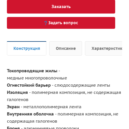
Заказать
Задать вопрос
Конструкция
Описание
Характеристики
Токопроводящие жилы
-
медные многопроволочные
Огнестойкий барьер
- слюдосодержащие ленты
Изоляция
- полимерная композиция, не содержащая
галогенов
Экран
- металлополимерная лента
Внутренняя о
болочка
- полимерная композиция, не
содержащая галогенов
Броня
- алюминиевые проволоки