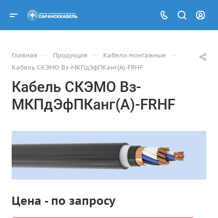
—
—
—
Главная
Продукция
Кабели монтажные
Кабель СКЭМО Вз-МКПдЭфПКанг(А)-FRHF
Кабель СКЭМО Вз-
МКПдЭфПКанг(А)-FRHF
Цена - по запросу