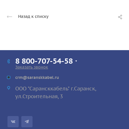
Назад к списку
8 800-707-54-58
Заказать звонок
crm@saranskkabel.ru
ООО "Сарансккабель" г.Саранск,
ул.Строител
ьная, 3