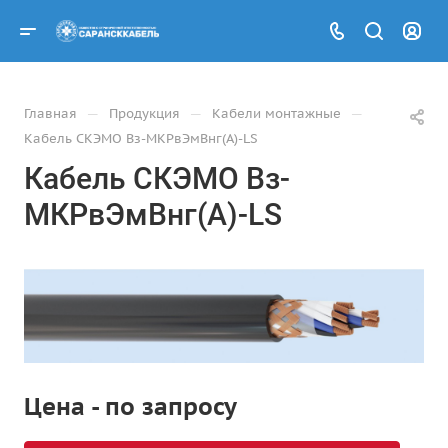
—
—
—
Главная
Продукция
Кабели монтажные
Кабель СКЭМО Вз-МКРвЭмВнг(А)-LS
Кабель СКЭМО Вз-
МКРвЭмВнг(А)-LS
Цена - по запросу