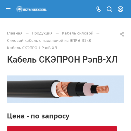
—
—
—
Главная
Продукция
Кабель силовой
—
Силовой кабель с изоляцией из ЭПР 6-35кВ
Кабель СКЭПРОН РэпВ-ХЛ
Кабель СКЭПРОН РэпВ-ХЛ
Цена - по запросу