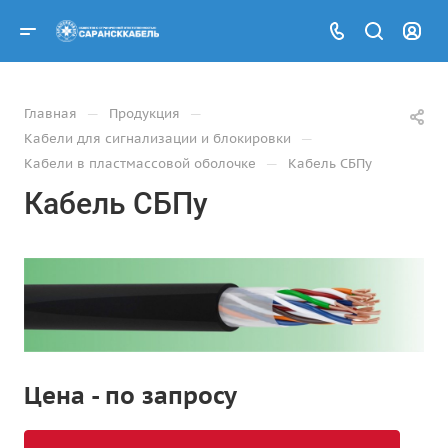
—
—
Главная
Продукция
—
Кабели для сигнализации и блокировки
—
Кабели в пластмассовой оболочке
Кабель СБПу
Кабель СБПу
Цена - по запросу