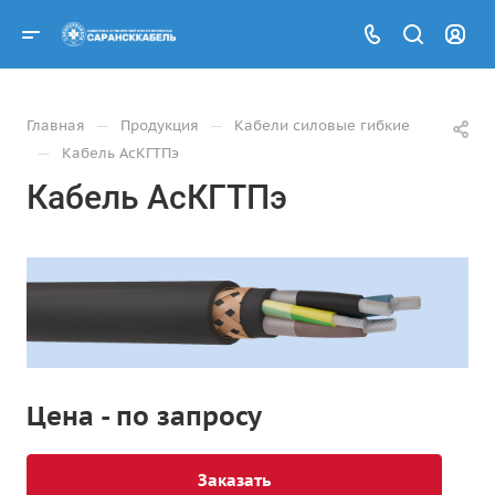
—
—
Главная
Продукция
Кабели силовые гибкие
—
Кабель АсКГТПэ
Кабель АсКГТПэ
Цена - по запросу
Заказать