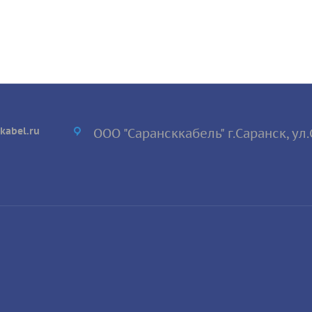
kabel.ru
ООО "Сарансккабель" г.Саранск, ул