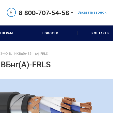
8 800-707-54-58
Заказать звонок
ТНЕРАМ
НОВОСТИ
КОНТАКТЫ
КЭМО Вз-МКВдЭмВБнг(А)-FRLS
ВБнг(А)-FRLS