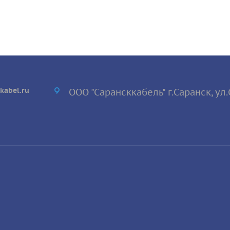
kabel.ru
ООО "Сарансккабель" г.Саранск, ул