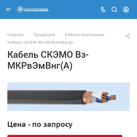
—
—
—
Главная
Продукция
Кабели монтажные
Кабель СКЭМО Вз-МКРвЭмВнг(А)
Кабель СКЭМО Вз-
МКРвЭмВнг(А)
Цена - по запросу