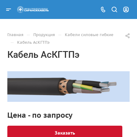
—
—
Главная
Продукция
Кабели силовые гибкие
—
Кабель АсКГТПэ
Кабель АсКГТПэ
Цена - по запросу
Заказать