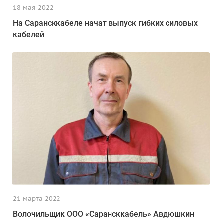
18 мая 2022
На Сарансккабеле начат выпуск гибких силовых
кабелей
21 марта 2022
Волочильщик ООО «Сарансккабель» Авдюшкин