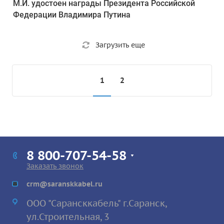
М.И. удостоен награды Президента Российской
Федерации Владимира Путина
Загрузить еще
1
2
8 800-707-54-58
Заказать звонок
crm@saranskkabel.ru
ООО "Сарансккабель" г.Саранск,
ул.Строител
ьная, 3