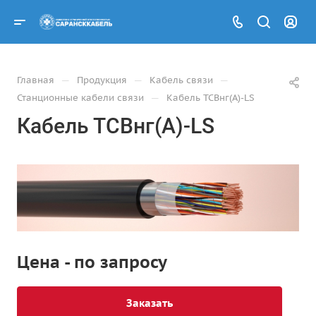
—
—
—
Главная
Продукция
Кабель связи
—
Станционные кабели связи
Кабель ТСВнг(А)-LS
Кабель ТСВнг(А)-LS
Цена - по запросу
Заказать