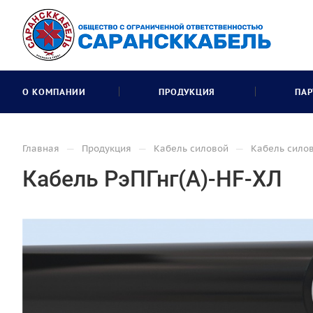
О КОМПАНИИ
ПРОДУКЦИЯ
ПАР
—
—
—
Главная
Продукция
Кабель силовой
Кабель сило
Кабель РэПГнг(А)-HF-ХЛ