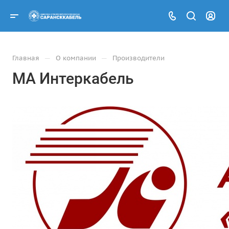
—
—
Главная
О компании
Производители
МА Интеркабель