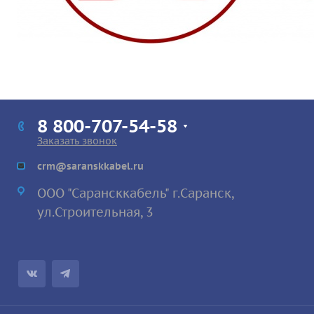
8 800-707-54-58
Заказать звонок
crm@saranskkabel.ru
ООО "Сарансккабель" г.Саранск,
ул.Строител
ьная, 3