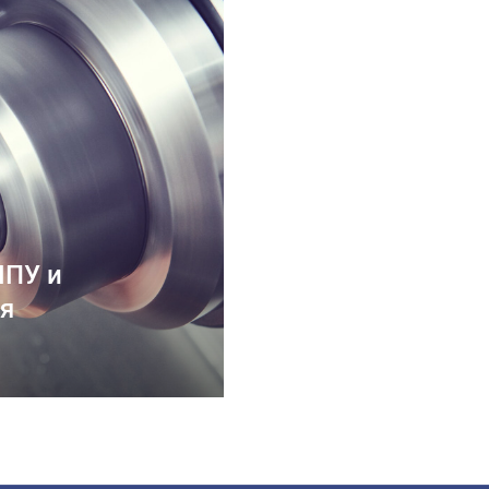
ЧПУ и
я