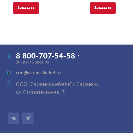
Заказать
Заказать
8 800-707-54-58
Заказать звонок
crm@saranskkabel.ru
ООО "Сарансккабель" г.Саранск,
ул.Строител
ьная, 3