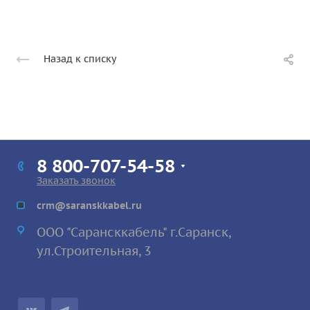
Назад к списку
8 800-707-54-58
Заказать звонок
crm@saranskkabel.ru
ООО "Сарансккабель" г.Саранск,
ул.Строител
ьная, 3